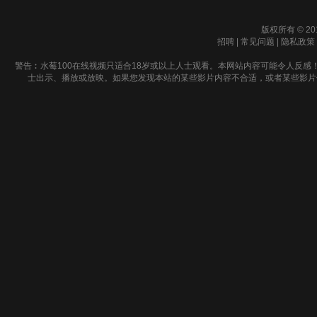
版权所有 © 20
招聘
|
常见问题
|
隐私政策
警告︰水莓100在线视频只适合18岁或以上人士观看。本网站内容可能令人反感
士出示、播放或放映。如果您发现本站的某些影片内容不合适，或者某些影片侵犯了您