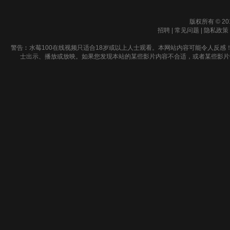
版权所有 © 20
招聘
|
常见问题
|
隐私政策
警告︰水莓100在线视频只适合18岁或以上人士观看。本网站内容可能令人反感
士出示、播放或放映。如果您发现本站的某些影片内容不合适，或者某些影片侵犯了您