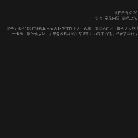
版权所有 © 20
招聘
|
常见问题
|
隐私政策
警告︰水莓100在线视频只适合18岁或以上人士观看。本网站内容可能令人反感
士出示、播放或放映。如果您发现本站的某些影片内容不合适，或者某些影片侵犯了您